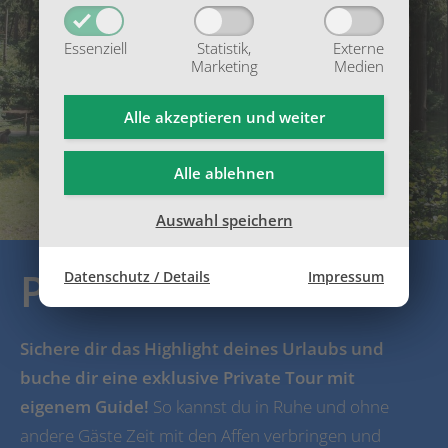
Essenziell
Statistik,
Externe
Marketing
Medien
Alle akzeptieren und
weiter
Alle ablehnen
Auswahl speichern
PRIVATE TOUR
Datenschutz / Details
Impressum
Sichere dir das Highlight deines Urlaubs und
buche dir eine exklusive Private Tour mit
eigenem Guide!
So kannst du in Ruhe und ohne
andere Gäste Zeit mit den Affen verbringen und