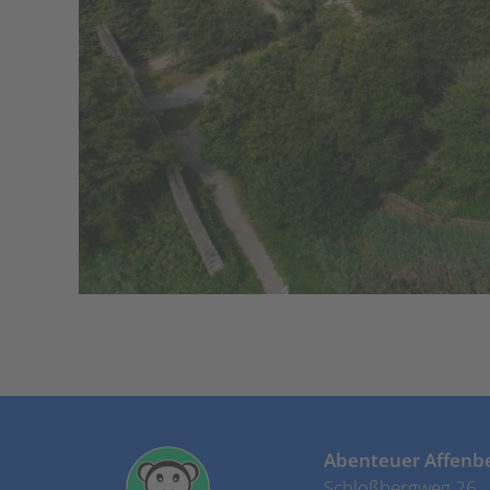
Abenteuer Affenb
Schloßbergweg 26