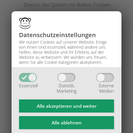
Ebenso das Spielen mit Bällen, Frisbee-
Scheiben u. ä.
Helfen Sie mit, das Gelände sauber zu
halten, benützen Sie die bereitstehenden
Datenschutz­einstellungen
Abfallbehälter und folgen Sie der
Wir nutzen Cookies auf unserer Website. Einige
Einwegpfvorgabe.
von ihnen sind essenziell, während andere uns
helfen, diese Website und Ihr Erlebnis auf der
Den Weisungen des Personal ist unbedingt
Website zu verbessern.
Wir würden uns freuen,
wenn Sie alle Cookie Kategorien akzeptieren.
Folge zu leisten.
Das Personal ist berechtigt, Besuchende,
die sich nicht an die Besuchendenordnung
Essenziell
Statistik,
Externe
halten, aus dem Zoo zu weisen und im
Marketing
Medien
Extremfall ein generelles Hausverbot
Alle akzeptieren und
weiter
auszusprechen mit dem Hinweis auf evtl.
Schadenersatzverpflichtungen durch
Alle ablehnen
den:die Besucher:in.