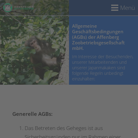
Menü
Allgemeine
Geschäftsbedingungen
(AGBs) der Affenberg
Zoobetriebsgesellschaft
mbH.
Im Interesse der Besuchenden,
unserer Mitarbeitenden und
unserer Japanmakaken sind
folgende Regeln unbedingt
einzuhalten:
Generelle AGBs:
Das Betreten des Geheges ist aus
Sicherheitsgründen nur im Rahmen einer